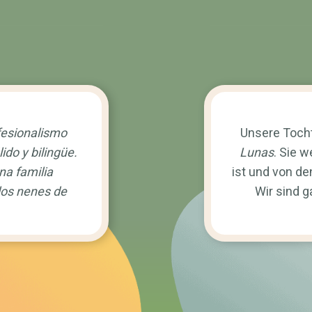
fesionalismo
Unsere Tocht
ido y bilingüe.
Lunas
. Sie w
na familia
ist und von den
los nenes de
Wir sind g