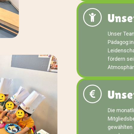
Unse
Unser Team
Pädagog:in
Leidenschaf
fördern se
Atmosphäre
Unse
Die monatl
Mitgliedsb
gewählten 