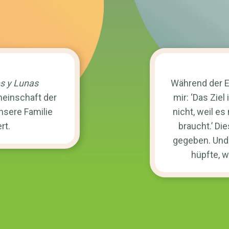
s y Lunas
Während der E
meinschaft der
mir: ‘Das Ziel
 unsere Familie
nicht, weil e
rt.
braucht.’ Di
gegeben. Und 
hüpfte, w