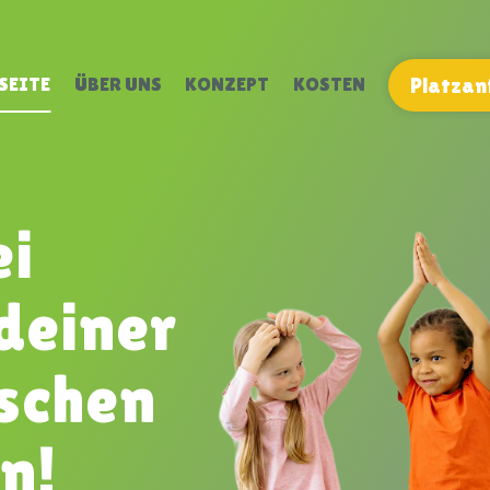
SEITE
ÜBER UNS
KONZEPT
KOSTEN
Platzan
ei
 deiner
schen
n!