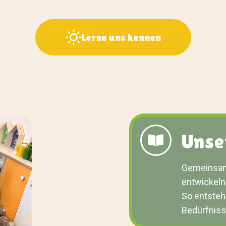
Lerne uns kennen
Unse
Gemeinsam 
entwickeln 
So entsteht
Bedürfnisse